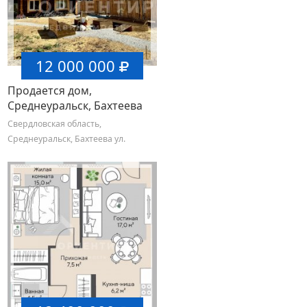
12 000 000
Продается дом,
Среднеуральск, Бахтеева
ул.
Свердловская область,
Среднеуральск, Бахтеева ул.