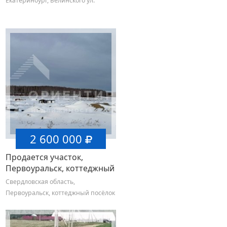
Екатеринбург, Белинского ул.
2 600 000
Продается участок,
Первоуральск, коттеджный
посёлок Семейные
Свердловская область,
традиции тер.
Первоуральск, коттеджный посёлок
Семейные традиции тер.