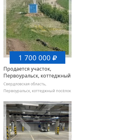
1 700 000
Продается участок,
Первоуральск, коттеджный
посёлок Семейные
Свердловская область,
традиции тер.
Первоуральск, коттеджный посёлок
Семейные традиции тер.