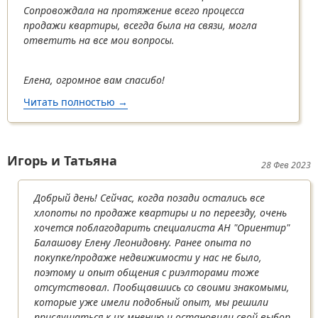
Сопровождала на протяжение всего процесса
продажи квартиры, всегда была на связи, могла
ответить на все мои вопросы.
Елена, огромное вам спасибо!
Читать полностью
о Михаил
→
Игорь и Татьяна
28 Фев 2023
Добрый день! Сейчас, когда позади остались все
хлопоты по продаже квартиры и по переезду, очень
хочется поблагодарить специалиста АН "Ориентир"
Балашову Елену Леонидовну. Ранее опыта по
покупке/продаже недвижимости у нас не было,
поэтому и опыт общения с риэлторами тоже
отсутствовал. Пообщавшись со своими знакомыми,
которые уже имели подобный опыт, мы решили
прислушаться к их мнению и остановили свой выбор