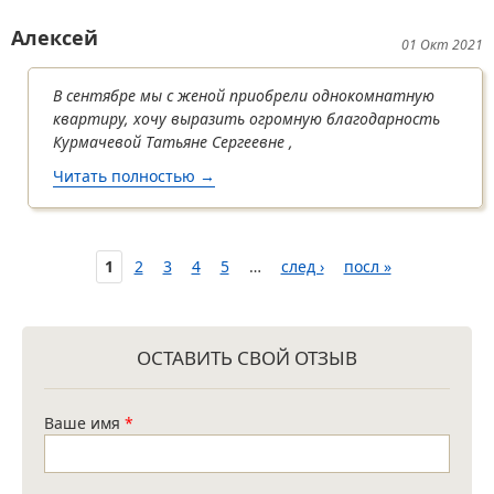
Алексей
01 Окт 2021
В сентябре мы с женой приобрели однокомнатную
квартиру, хочу выразить огромную благодарность
Курмачевой Татьяне Сергеевне ,
Читать полностью
о Алексей
→
1
2
3
4
5
…
след ›
посл »
ОСТАВИТЬ СВОЙ ОТЗЫВ
Ваше имя
*