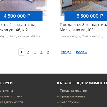
4 800 000
6 600 000
тся 2-к квартира,
Продается 3-к квартира
ая ул., 46, к 2
Малышева ул., 108
бург, Посадская ул., 46, к 2
Екатеринбург, Малышева ул., 10
1
2
3
4
5
…
след ›
посл »
УСЛУГИ
КАТАЛОГ НЕДВИЖИМОСТ
сть услуг
Продажа квартир
ение ипотеки
Продажа комнат
 недвижимости
Новостройки