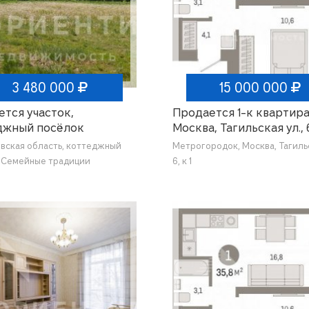
3 480 000
15 000 000
тся участок,
Продается 1-к квартира
джный посёлок
Москва, Тагильская ул., 6
ные традиции
вская область, коттеджный
Метрогородок, Москва, Тагильс
 Семейные традиции
6, к 1