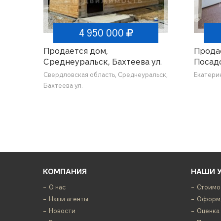
4 950 000
Продается дом,
Продае
Среднеуральск, Бахтеева ул.
Посадск
Свердловская область, Среднеуральск,
Екатерин
Бахтеева ул.
КОМПАНИЯ
НАШИ 
О нас
Стоимо
Наши агенты
Оформл
Новости
Оценка