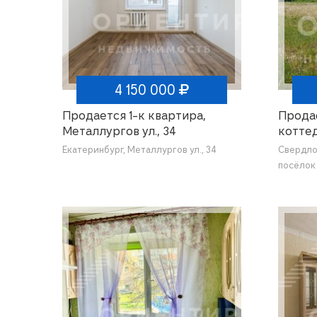
4 150 000
Продается 1-к квартира,
Продае
Металлургов ул., 34
котте
Семей
Екатеринбург, Металлургов ул., 34
Свердло
посёлок