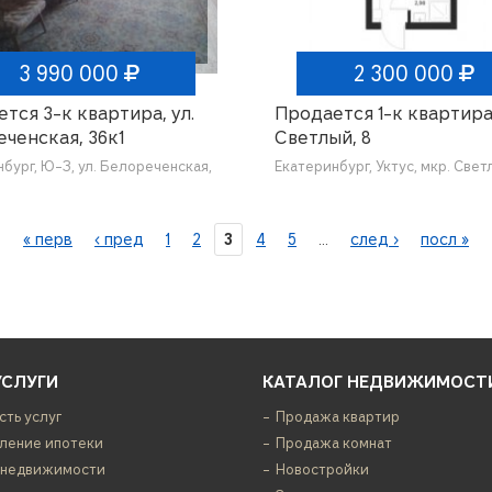
3 990 000
2 300 000
тся 3-к квартира, ул.
Продается 1-к квартира
ченская, 36к1
Светлый, 8
бург, Ю-З, ул. Белореченская,
Екатеринбург, Уктус, мкр. Свет
« перв
‹ пред
1
2
3
4
5
…
след ›
посл »
УСЛУГИ
КАТАЛОГ НЕДВИЖИМОСТ
сть услуг
Продажа квартир
ение ипотеки
Продажа комнат
 недвижимости
Новостройки