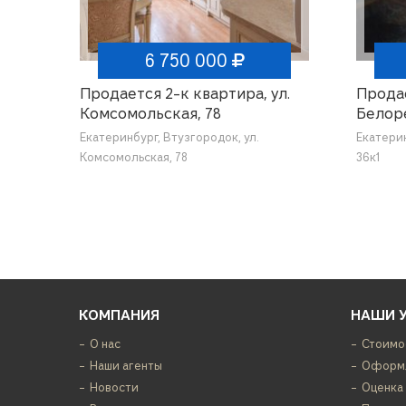
6 750 000
Продается 2-к квартира, ул.
Продае
Комсомольская, 78
Белоре
Екатеринбург, Втузгородок, ул.
Екатерин
Комсомольская, 78
36к1
КОМПАНИЯ
НАШИ 
О нас
Стоимо
Наши агенты
Оформл
Новости
Оценка