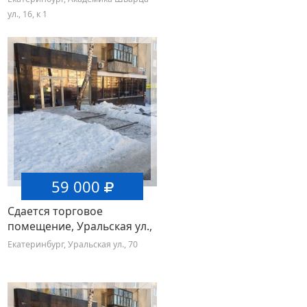
ул., 16, к 1
59 000
Сдается торговое
помещение, Уральская ул.,
70
Екатеринбург, Уральская ул., 70