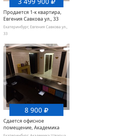
3 499 900
Продается 1-к квартира,
Евгения Савкова ул., 33
Екатеринбург, Евгения Савкова ул.,
33
8 900
Сдается офисное
помещение, Академика
Шварца ул., 16, к 1
Екатеринбург, Академика Шварца