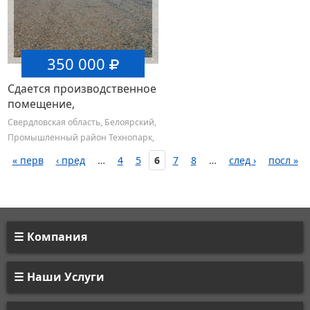
350 000
Сдается производственное
помещение,
Промышленный район
Свердловская область, Белоярский,
Технопарк
Промышленный район Технопарк,
Промышленный район Технопарк
« перв
‹ пред
…
4
5
6
7
8
…
след ›
посл »
тер., 5
Компания
Наши Услуги