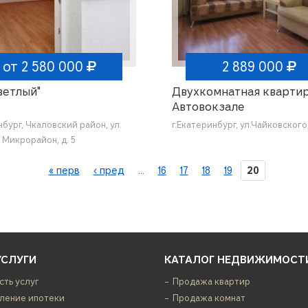
от 2 580 000
2 889 000
ветлый"
Двухкомнатная квартир
Автовокзале
бург, Чкаловский район, ул.
г.Екатеринбург, ул.Чайковского
Микрорайон, д. 5
« перв
‹ пред
…
16
17
18
19
20
УСЛУГИ
КАТАЛОГ НЕДВИЖИМОСТ
сть услуг
Продажа квартир
ение ипотеки
Продажа комнат