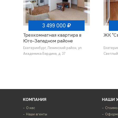
3 499 000
Трехкомнатная квартира в
ЖК "С
Юго-Западном районе
Екатеринбург, Ленинский район, ул.
Екатерин
Академика Бардина, д. 37
Светлый 
КОМПАНИЯ
НАШИ 
О нас
Стоимо
Наши агенты
Оформл